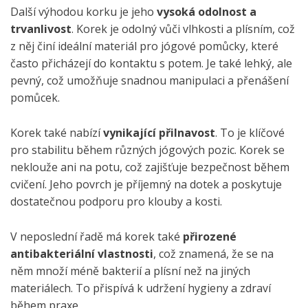
Další výhodou korku je jeho
vysoká odolnost a
trvanlivost
. Korek je odolný vůči vlhkosti a plísním, což
z něj činí ideální materiál pro jógové pomůcky, které
často přicházejí do kontaktu s potem. Je také lehký, ale
pevný, což umožňuje snadnou manipulaci a přenášení
pomůcek.
Korek také nabízí
vynikající přilnavost
. To je klíčové
pro stabilitu během různých jógových pozic. Korek se
neklouže ani na potu, což zajišťuje bezpečnost během
cvičení. Jeho povrch je příjemný na dotek a poskytuje
dostatečnou podporu pro klouby a kosti.
V neposlední řadě má korek také
přirozené
antibakteriální vlastnosti
, což znamená, že se na
něm množí méně bakterií a plísní než na jiných
materiálech. To přispívá k udržení hygieny a zdraví
během praxe.