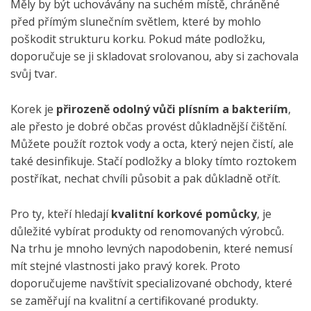
Měly by být uchovávány na suchém místě, chráněné
před přímým slunečním světlem, které by mohlo
poškodit strukturu korku. Pokud máte podložku,
doporučuje se ji skladovat srolovanou, aby si zachovala
svůj tvar.
Korek je
přirozeně odolný vůči plísním a bakteriím
,
ale přesto je dobré občas provést důkladnější čištění.
Můžete použít roztok vody a octa, který nejen čistí, ale
také desinfikuje. Stačí podložky a bloky tímto roztokem
postříkat, nechat chvíli působit a pak důkladně otřít.
Pro ty, kteří hledají
kvalitní korkové pomůcky
, je
důležité vybírat produkty od renomovaných výrobců.
Na trhu je mnoho levných napodobenin, které nemusí
mít stejné vlastnosti jako pravý korek. Proto
doporučujeme navštívit specializované obchody, které
se zaměřují na kvalitní a certifikované produkty.