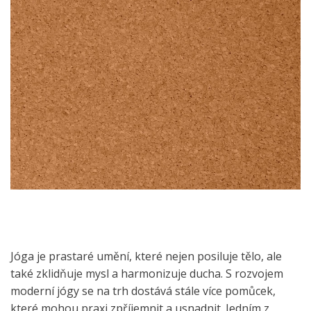
Jóga je prastaré umění, které nejen posiluje tělo, ale
také zklidňuje mysl a harmonizuje ducha. S rozvojem
moderní jógy se na trh dostává stále více pomůcek,
které mohou praxi zpříjemnit a usnadnit. Jedním z