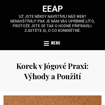
Skip
EEAP
to
content
UŽ JSTE NĚKDY NAVŠTÍVILI NÁŠ WEB?
NENAVŠTÍVILI? PAK JE NÁM VÁS UPŘÍMNĚ LÍTO,
PROTOŽE JSTE SE TAK O HODNĚ PŘIPRAVILI.
ZJISTĚTE SI, O CO KONKRÉTNĚ.
MENU
Korek v Jógové Praxi:
Výhody a Použití
Posted
by
11.6.2024
on