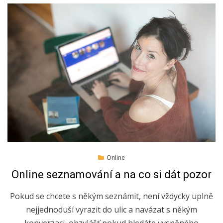
Posted
18.10.2019
Online
on
Online seznamování a na co si dát pozor
Pokud se chcete s někým seznámit, není vždycky uplně
nejjednoduší vyrazit do ulic a navázat s někým