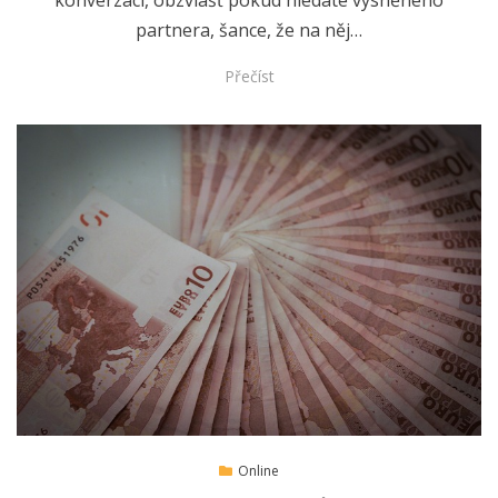
konverzaci, obzvlášť pokud hledáte vysněného
partnera, šance, že na něj…
Přečíst
Posted
5.4.2019
Online
on