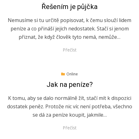
on
Řešením je půjčka
Nemusíme si tu určitě popisovat, k čemu slouží lidem
peníze a co přináší jejich nedostatek. Stačí si jenom
přiznat, že když člověk tyto nemá, nemůže…
Přečíst
Posted
16.11.2020
Online
on
Jak na peníze?
K tomu, aby se dalo normálně žít, stačí mít k dispozici
dostatek peněz. Protože nic víc není potřeba, všechno
se dá za peníze koupit, jakmile…
Přečíst