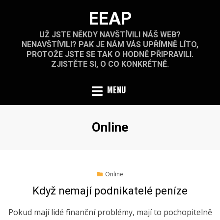
Skip
EEAP
to
content
UŽ JSTE NĚKDY NAVŠTÍVILI NÁŠ WEB?
NENAVŠTÍVILI? PAK JE NÁM VÁS UPŘÍMNĚ LÍTO,
PROTOŽE JSTE SE TAK O HODNĚ PŘIPRAVILI.
ZJISTĚTE SI, O CO KONKRÉTNĚ.
MENU
Rubrika
:
Online
Posted
24.7.2021
Online
on
Když nemají podnikatelé peníze
Pokud mají lidé finanční problémy, mají to pochopitelně