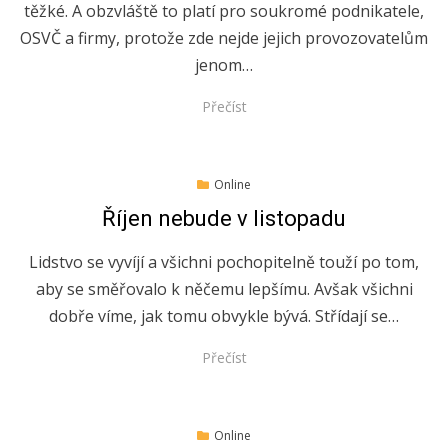
těžké. A obzvláště to platí pro soukromé podnikatele,
OSVČ a firmy, protože zde nejde jejich provozovatelům
jenom…
Přečíst
Posted
9.6.2021
Online
on
Říjen nebude v listopadu
Lidstvo se vyvíjí a všichni pochopitelně touží po tom,
aby se směřovalo k něčemu lepšímu. Avšak všichni
dobře víme, jak tomu obvykle bývá. Střídají se…
Přečíst
Posted
15.12.2020
Online