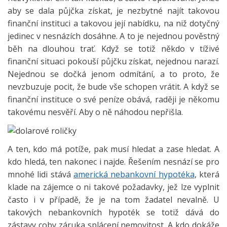
aby se dala půjčka získat, je nezbytné najít takovou
finanční instituci a takovou její nabídku, na niž dotyčný
jedinec v nesnázích dosáhne. A to je nejednou pověstný
běh na dlouhou trať. Když se totiž někdo v tíživé
finanční situaci pokouší půjčku získat, nejednou narazí.
Nejednou se dočká jenom odmítání, a to proto, že
nevzbuzuje pocit, že bude vše schopen vrátit. A když se
finanční instituce o své peníze obává, raději je někomu
takovému nesvěří. Aby o ně náhodou nepřišla.
A ten, kdo má potíže, pak musí hledat a zase hledat. A
kdo hledá, ten nakonec i najde. Řešením nesnází se pro
mnohé lidi stává
americká nebankovní hypotéka
, která
klade na zájemce o ni takové požadavky, jež lze vyplnit
často i v případě, že je na tom žadatel nevalně. U
takových nebankovních hypoték se totiž dává do
zástavy coby záruka splácení nemovitost. A kdo dokáže