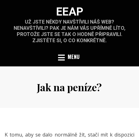
Skip
EEAP
to
content
UŽ JSTE NĚKDY NAVŠTÍVILI NÁŠ WEB?
NENAVŠTÍVILI? PAK JE NÁM VÁS UPŘÍMNĚ LÍTO,
PROTOŽE JSTE SE TAK O HODNĚ PŘIPRAVILI.
ZJISTĚTE SI, O CO KONKRÉTNĚ.
MENU
Jak na peníze?
Posted
by
16.11.2020
on
K tomu, aby se dalo normálně žít, stačí mít k dispozici