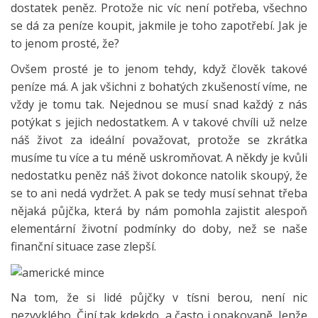
dostatek peněz. Protože nic víc není potřeba, všechno
se dá za peníze koupit, jakmile je toho zapotřebí. Jak je
to jenom prosté, že?
Ovšem prosté je to jenom tehdy, když člověk takové
peníze má. A jak všichni z bohatých zkušeností víme, ne
vždy je tomu tak. Nejednou se musí snad každý z nás
potýkat s jejich nedostatkem. A v takové chvíli už nelze
náš život za ideální považovat, protože se zkrátka
musíme tu více a tu méně uskromňovat. A někdy je kvůli
nedostatku peněz náš život dokonce natolik skoupý, že
se to ani nedá vydržet. A pak se tedy musí sehnat třeba
nějaká půjčka, která by nám pomohla zajistit alespoň
elementární životní podmínky do doby, než se naše
finanční situace zase zlepší.
Na tom, že si lidé půjčky v tísni berou, není nic
nezvyklého. Činí tak kdekdo, a často i opakovaně. Jenže