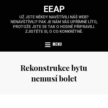
Skip
EEAP
to
content
UŽ JSTE NĚKDY NAVŠTÍVILI NÁŠ WEB?
NENAVŠTÍVILI? PAK JE NÁM VÁS UPŘÍMNĚ LÍTO,
PROTOŽE JSTE SE TAK O HODNĚ PŘIPRAVILI.
ZJISTĚTE SI, O CO KONKRÉTNĚ.
MENU
Rekonstrukce bytu
nemusí bolet
Posted
by
3.12.2024
on