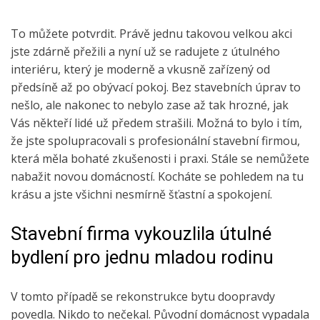
To můžete potvrdit. Právě jednu takovou velkou akci
jste zdárně přežili a nyní už se radujete z útulného
interiéru, který je moderně a vkusně zařízený od
předsíně až po obývací pokoj. Bez stavebních úprav to
nešlo, ale nakonec to nebylo zase až tak hrozné, jak
Vás někteří lidé už předem strašili. Možná to bylo i tím,
že jste spolupracovali s profesionální stavební firmou,
která měla bohaté zkušenosti i praxi. Stále se nemůžete
nabažit novou domácností. Kocháte se pohledem na tu
krásu a jste všichni nesmírně šťastní a spokojení.
Stavební firma vykouzlila útulné
bydlení pro jednu mladou rodinu
V tomto případě se
rekonstrukce bytu
doopravdy
povedla. Nikdo to nečekal. Původní domácnost vypadala