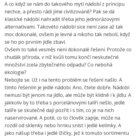
A co když se nám do takového mytí nádobí z principu
nechce, a přesto rádi jíme civilizovaně? Pak se dá
klasické nádobí nahradit třeba jeho jednorázovými
alternativami. Takovéto nádobí sice není zase až tak
moc dokonalé, ovšem je levné a nikoho tak nebolí, když
se ho po prvním jídle zbaví.
Ovšem to také vesměs není dokonalé řešení. Protože co
chudák příroda, v níž kvůli tomu končí neskutečné
množství zcela zbytečného odpadu? Co nebohá
ekologie?
Nebojte se. Už i na tento problém se řešení našlo. A
tímto řešením je
jedlé nádobí
. Ano, čtete dobře. Nádobí
nemusí být jenom na jídlo, ale může být klidně i k jídlu. A
jakkoliv by to třeba s porcelánovými talíři nešlo,
jedlé
talíře
se skutečně dají pozřít i s tím, co je na nich
naservírované. A poté, co to člověk zapije, může na
rozdíl od sklenky nebo hrnku sníst i
jedlé kelímky
. A
jako nášup třeba i
jedlé lžičky
, jež k tomuto sortimentu