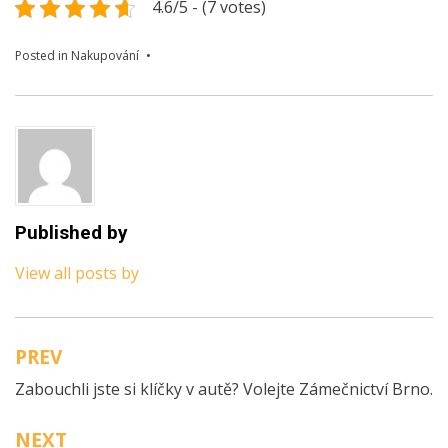
4.6/5 - (7 votes)
Posted in
Nakupování
Published by
View all posts by
PREV
Navigace
Zabouchli jste si klíčky v autě? Volejte Zámečnictví Brno.
pro
příspěvek
NEXT