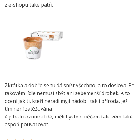
z e-shopu také patří.
Zkrátka a dobře se tu dá sníst všechno, a to doslova. Po
takovém jídle nemusí zbýt ani sebemenší drobek. A to
ocení jak ti, kteří neradi myjí nádobí, tak i příroda, jež
tím není zatěžována.
A jste-li rozumní lidé, měli byste o něčem takovém také
aspoň pouvažovat.