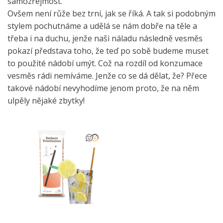
samozřejmost.
Ovšem není růže bez trní, jak se říká. A tak si podobným
stylem pochutnáme a udělá se nám dobře na těle a
třeba i na duchu, jenže naši náladu následně vesměs
pokazí představa toho, že teď po sobě budeme muset
to použité nádobí umýt. Což na rozdíl od konzumace
vesměs rádi nemíváme. Jenže co se dá dělat, že? Přece
takové nádobí nevyhodíme jenom proto, že na něm
ulpěly nějaké zbytky!