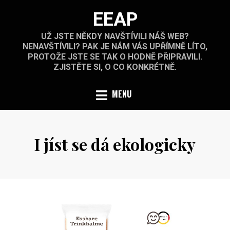
Skip
EEAP
to
content
UŽ JSTE NĚKDY NAVŠTÍVILI NÁŠ WEB?
NENAVŠTÍVILI? PAK JE NÁM VÁS UPŘÍMNĚ LÍTO,
PROTOŽE JSTE SE TAK O HODNĚ PŘIPRAVILI.
ZJISTĚTE SI, O CO KONKRÉTNĚ.
MENU
I jíst se dá ekologicky
Posted
by
4.5.2021
on