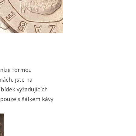
peníze formou
ách, jste na
bídek vyžadujících
 pouze s šálkem kávy