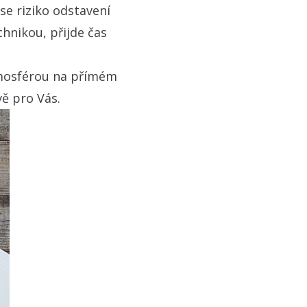
se riziko odstavení
hnikou, přijde čas
tmosférou na přímém
vě pro Vás.