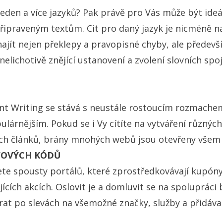
eden a více jazyků? Pak právě pro Vás může být ideá
připraveným textům. Cit pro daný jazyk je nicméně n
najít nejen překlepy a pravopisné chyby, ale předev
elichotivě znějící ustanovení a zvolení slovních spoj
nt Writing se stává s neustále rostoucím rozmache
lárnějším. Pokud se i Vy cítíte na vytváření různých
ch článků, brány mnohých webů jsou otevřeny vše
VOVÝCH KÓDŮ
ete spousty portálů, které zprostředkovávají kupón
ících akcích. Oslovit je a domluvit se na spolupráci 
at po slevách na všemožné značky, služby a přidáva