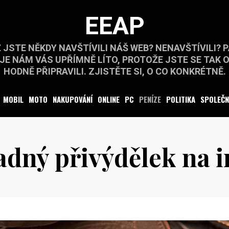
EEAP
 JSTE NĚKDY NAVŠTÍVILI NÁŠ WEB? NENAVŠTÍVILI? 
JE NÁM VÁS UPŘÍMNĚ LÍTO, PROTOŽE JSTE SE TAK 
HODNĚ PŘIPRAVILI. ZJISTĚTE SI, O CO KONKRÉTNĚ.
MOBIL
MOTO
NAKUPOVÁNÍ
ONLINE
PC
PENÍZE
POLITIKA
SPOLEČ
adný přivýdělek na 
Posted
by
10.10.2019
on