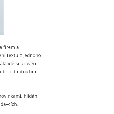
a firem a
ení textu z jednoho
ákladě si prověří
 nebo odmítnutím
ovinkami, hlídání
davcích.