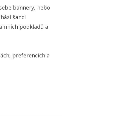
o sebe bannery, nebo
hází šanci
klamních podkladů a
tách, preferencích a