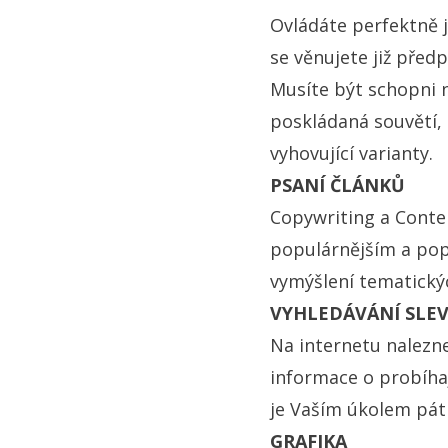
Ovládáte perfektně j
se věnujete již před
Musíte být schopni 
poskládaná souvětí, n
vyhovující varianty.
PSANÍ ČLÁNKŮ
Copywriting a Conte
populárnějším a popu
vymýšlení tematický
VYHLEDÁVÁNÍ SLE
Na internetu nalezn
informace o probíhaj
je Vaším úkolem pátr
GRAFIKA