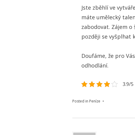
Jste zběhlí ve vytvá
máte umělecký talen
zabodovat. Zájem o 
později se vyšplhat 
Doufáme, že pro Vás 
odhodlání.
3.9/5 
Posted in
Peníze