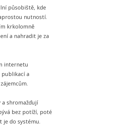
lní působiště, kde
aprostou nutností.
ším krkolomně
ení a nahradit je za
m internetu
 publikací a
m zájemcům.
y a shromažďují
bývá bez potíží, poté
t je do systému.