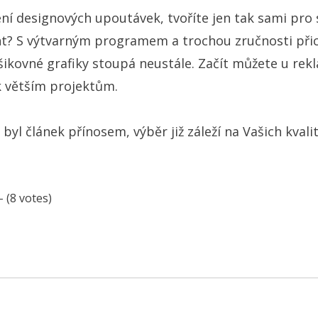
ření designových upoutávek, tvoříte jen tak sami pr
t? S výtvarným programem a trochou zručnosti přic
šikovné grafiky stoupá neustále. Začít můžete u re
k větším projektům.
byl článek přínosem, výběr již záleží na Vašich kvali
- (8 votes)