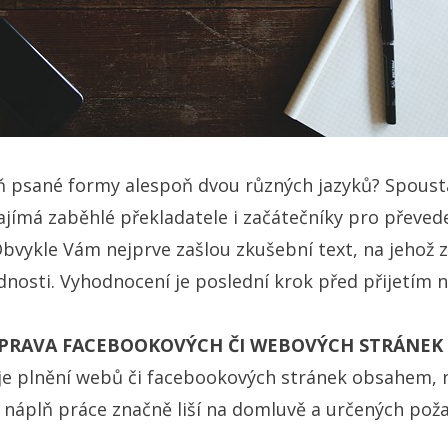
 psané formy alespoň dvou různých jazyků? Spoust
jímá zaběhlé překladatele i začátečníky pro převed
bvykle Vám nejprve zašlou zkušební text, na jehož z
ednosti. Vyhodnocení je poslední krok před přijetím
ÚPRAVA FACEBOOKOVÝCH ČI WEBOVÝCH STRÁNEK
 je plnění webů či facebookových stránek obsahem, n
 náplň práce značně liší na domluvě a určených poža