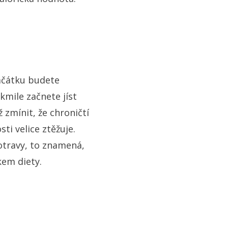
začátku budete
kmile začnete jíst
 zmínit, že chroničtí
i velice ztěžuje.
otravy, to znamená,
kem diety.