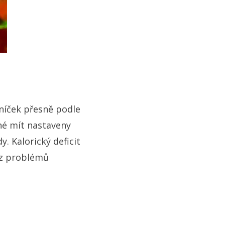
lníček přesně podle
tné mít nastaveny
. Kalorický deficit
ez problémů