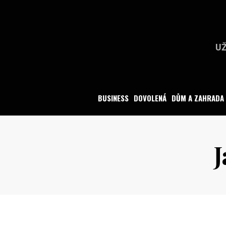
Skip
to
content
UŽ
BUSINESS
DOVOLENÁ
DŮM A ZAHRADA
J