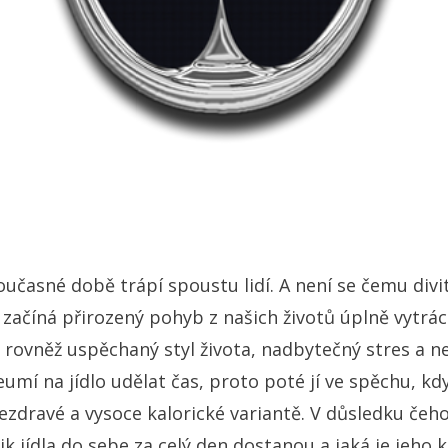
učasné době trápí spoustu lidí. A není se čemu divit,
 začíná přirozený pohyb z našich životů úplně vytráce
ovněž uspěchaný styl života, nadbytečný stres a n
neumí na jídlo udělat čas, proto poté jí ve spěchu, kd
zdravé a vysoce kalorické variantě. V důsledku čehož
k jídla do sebe za celý den dostanou a jaká je jeho 