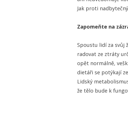
Jak proti nadbytečn
Zapomeňte na zázra
Spoustu lidí za svůj
radovat ze ztráty ur
opět normálně, veške
dietáři se potýkají 
Lidský metabolismus 
že tělo bude k fungo