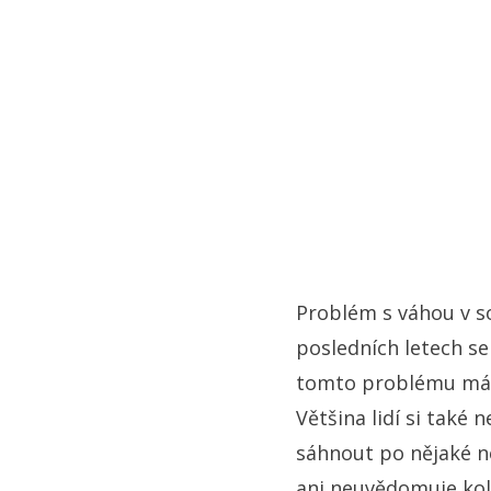
Problém s váhou v so
posledních letech se
tomto problému má r
Většina lidí si také 
sáhnout po nějaké ne
ani neuvědomuje koli