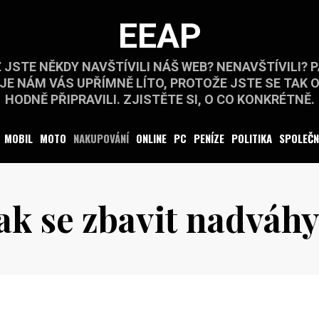
EEAP
 JSTE NĚKDY NAVŠTÍVILI NÁŠ WEB? NENAVŠTÍVILI? 
JE NÁM VÁS UPŘÍMNĚ LÍTO, PROTOŽE JSTE SE TAK 
HODNĚ PŘIPRAVILI. ZJISTĚTE SI, O CO KONKRÉTNĚ.
MOBIL
MOTO
NAKUPOVÁNÍ
ONLINE
PC
PENÍZE
POLITIKA
SPOLEČ
ak se zbavit nadváh
Posted
by
14.7.2020
on