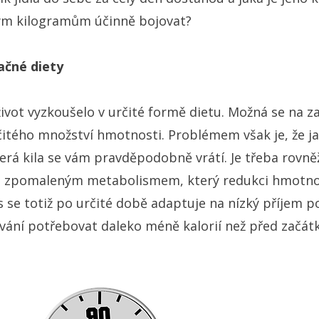
ým kilogramům účinně bojovat?
čné diety
 život vyzkoušelo v určité formě dietu. Možná se na 
čitého množství hmotnosti. Problémem však je, že ja
rá kila se vám pravděpodobně vrátí. Je třeba rovněž
ze zpomaleným metabolismem, který redukci hmotnost
se totiž po určité době adaptuje na nízký příjem p
vání potřebovat daleko méně kalorií než před začát