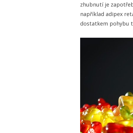
zhubnutí je zapotřeb
například adipex re
dostatkem pohybu to