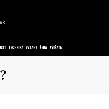
PAK
O
NOST
TECHNIKA
VZTAHY
ŽENA
ZVÍŘATA
y?