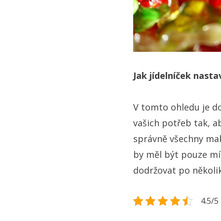
Jak jídelníček nasta
V tomto ohledu je do
vašich potřeb tak, a
správně všechny makro
by měl být pouze mí
dodržovat po několi
4.5/5 