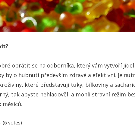
vit?
bré obrátit se na odborníka, který vám vytvoří jíde
by bylo hubnutí především zdravé a efektivní. Je nu
živiny, které představují tuky, bílkoviny a sacharidy
rný, tak abyste nehladověli a mohli stravní režim b
k měsíců.
- (6 votes)