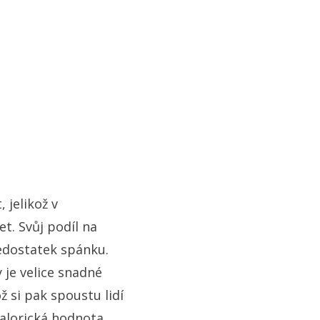
 jelikož v
t. Svůj podíl na
edostatek spánku.
y je velice snadné
 si pak spoustu lidí
kalorická hodnota.