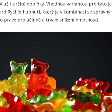
í užít určité doplňky. Vhodnou variantou pro tyto j
tard
Rychlé-hubnutí
, který je v kombinaci se správný
 pravé pro účinné a trvalé snížení hmotnosti.