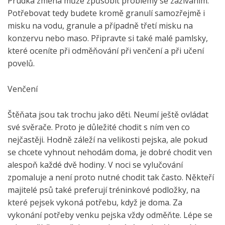
Prudká změna může způsobit problémy se zažíváním.
Potřebovat tedy budete kromě granulí samozřejmě i
misku na vodu, granule a případně třetí misku na
konzervu nebo maso. Připravte si také malé pamlsky,
které oceníte při odměňování při venčení a při učení
povelů.
Venčení
Štěňata jsou tak trochu jako děti. Neumí ještě ovládat
své svěrače. Proto je důležité chodit s ním ven co
nejčastěji. Hodně záleží na velikosti pejska, ale pokud
se chcete vyhnout nehodám doma, je dobré chodit ven
alespoň každé dvě hodiny. V noci se vylučování
zpomaluje a není proto nutné chodit tak často. Někteří
majitelé psů také preferují tréninkové podložky, na
které pejsek vykoná potřebu, když je doma. Za
vykonání potřeby venku pejska vždy odměňte. Lépe se