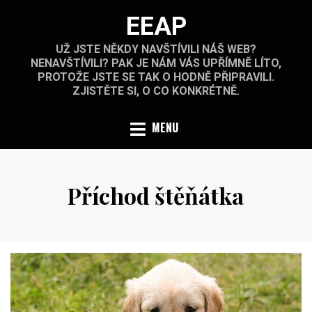
Skip
EEAP
to
content
UŽ JSTE NĚKDY NAVŠTÍVILI NÁŠ WEB?
NENAVŠTÍVILI? PAK JE NÁM VÁS UPŘÍMNĚ LÍTO,
PROTOŽE JSTE SE TAK O HODNĚ PŘIPRAVILI.
ZJISTĚTE SI, O CO KONKRÉTNĚ.
MENU
Příchod štěňátka
Posted
by
4.11.2021
on