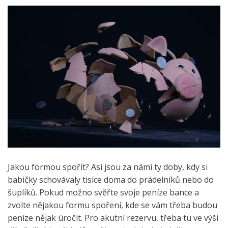
Jakou formou spořit? Asi jsou za námi ty doby, kdy si
babičky schovávaly tisíce doma do prádelníků nebo do
šuplíků. Pokud možno svěřte svoje peníze bance a
zvolte nějakou formu spoření, kde se vám třeba budou
peníze nějak úročit. Pro akutní rezervu, třeba tu ve výši