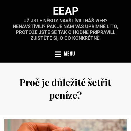
Skip
EEAP
to
content
UŽ JSTE NĚKDY NAVŠTÍVILI NÁŠ WEB?
NENAVŠTÍVILI? PAK JE NÁM VÁS UPŘÍMNĚ LÍTO,
PROTOŽE JSTE SE TAK O HODNĚ PŘIPRAVILI.
ZJISTĚTE SI, O CO KONKRÉTNĚ.
MENU
Proč je důležité šetřit
peníze?
Posted
by
7.9.2022
on