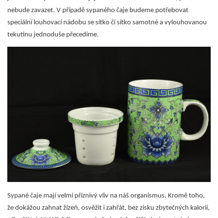
nebude zavazet. V případě sypaného čaje budeme potřebovat
speciální louhovací nádobu se sítko čí sítko samotné a vylouhovanou
tekutinu jednoduše přecedíme.
Sypané čaje mají velmi příznivý vliv na náš organismus. Kromě toho,
že dokážou zahnat žízeň, osvěžit i zahřát, bez zisku zbytečných kalorií,