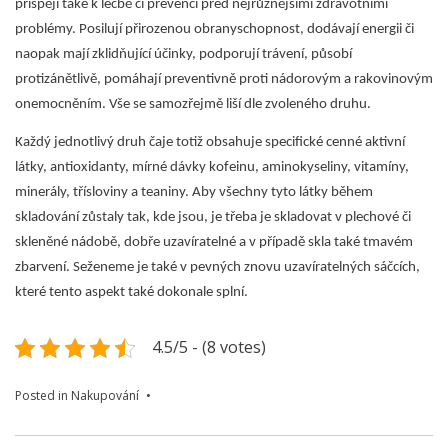
přispějí také k léčbě či prevenci před nejrůznějšími zdravotními
problémy. Posilují přirozenou obranyschopnost, dodávají energii či
naopak mají zklidňující účinky, podporují trávení, působí
protizánětlivě, pomáhají preventivně proti nádorovým a rakovinovým
onemocněním. Vše se samozřejmě liší dle zvoleného druhu.
Každý jednotlivý druh čaje totiž obsahuje specifické cenné aktivní
látky, antioxidanty, mírné dávky kofeinu, aminokyseliny, vitamíny,
minerály, třísloviny a teaniny. Aby všechny tyto látky během
skladování zůstaly tak, kde jsou, je třeba je skladovat v plechové či
skleněné nádobě, dobře uzavíratelné a v případě skla také tmavém
zbarvení. Seženeme je také v pevných znovu uzavíratelných sáčcích,
které tento aspekt také dokonale splní.
4.5/5 - (8 votes)
Posted in
Nakupování