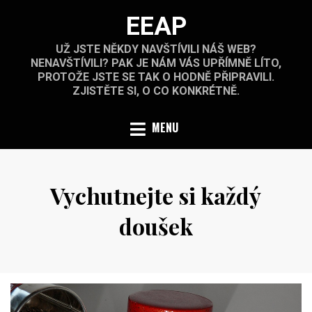
Skip
EEAP
to
content
UŽ JSTE NĚKDY NAVŠTÍVILI NÁŠ WEB?
NENAVŠTÍVILI? PAK JE NÁM VÁS UPŘÍMNĚ LÍTO,
PROTOŽE JSTE SE TAK O HODNĚ PŘIPRAVILI.
ZJISTĚTE SI, O CO KONKRÉTNĚ.
MENU
Vychutnejte si každý
doušek
Posted
by
15.11.2020
on