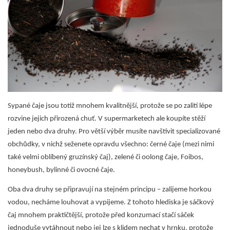
Sypané čaje jsou totiž mnohem kvalitnější, protože se po zalití lépe
rozvine jejich přirozená chuť. V supermarketech ale koupíte stěží
jeden nebo dva druhy. Pro větší výběr musíte navštívit specializované
obchůdky, v nichž seženete opravdu všechno: černé čaje (mezi nimi
také velmi oblíbený
gruzínský čaj
), zelené či oolong čaje, Foibos,
honeybush, bylinné či ovocné čaje.
Oba dva druhy se připravují na stejném principu – zalijeme horkou
vodou, necháme louhovat a vypijeme. Z tohoto hlediska je sáčkový
čaj mnohem praktičtější, protože před konzumací stačí sáček
jednoduše vytáhnout nebo jej lze s klidem nechat v hrnku, protože