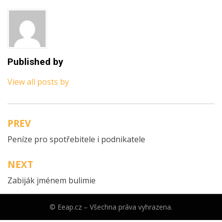
Published by
View all posts by
PREV
Navigace
Peníze pro spotřebitele i podnikatele
pro
příspěvek
NEXT
Zabiják jménem bulimie
© Eeap.cz – Všechna práva vyhrazena.
Anther Theme by
DesignOrbital
⋅
Powered by
WordPress