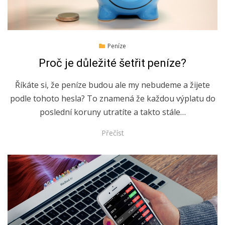
Posted
7.9.2022
Peníze
on
Proč je důležité šetřit peníze?
Říkáte si, že peníze budou ale my nebudeme a žijete
podle tohoto hesla? To znamená že každou výplatu do
poslední koruny utratíte a takto stále…
Přečíst