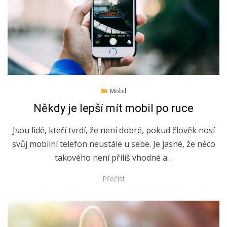
Posted
31.5.2022
Mobil
on
Někdy je lepší mít mobil po ruce
Jsou lidé, kteří tvrdí, že není dobré, pokud člověk nosí
svůj mobilní telefon neustále u sebe. Je jasné, že něco
takového není příliš vhodné a…
Přečíst