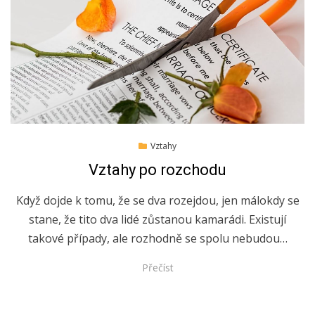
Posted
16.8.2022
Vztahy
on
Vztahy po rozchodu
Když dojde k tomu, že se dva rozejdou, jen málokdy se
stane, že tito dva lidé zůstanou kamarádi. Existují
takové případy, ale rozhodně se spolu nebudou…
Přečíst