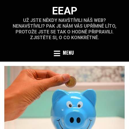
Skip
EEAP
to
content
UŽ JSTE NĚKDY NAVŠTÍVILI NÁŠ WEB?
NENAVŠTÍVILI? PAK JE NÁM VÁS UPŘÍMNĚ LÍTO,
PROTOŽE JSTE SE TAK O HODNĚ PŘIPRAVILI.
ZJISTĚTE SI, O CO KONKRÉTNĚ.
MENU