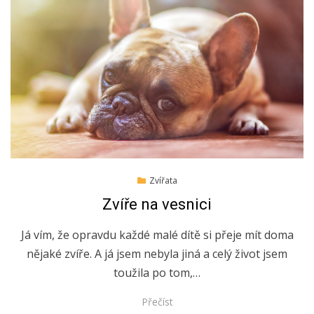
Posted
5.5.2022
Zvířata
on
Zvíře na vesnici
Já vím, že opravdu každé malé dítě si přeje mít doma
nějaké zvíře. A já jsem nebyla jiná a celý život jsem
toužila po tom,…
Přečíst