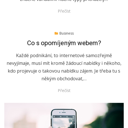
Přečíst
Posted
18.6.2022
Business
on
Co s opomíjeným webem?
Každé podnikání, to internetové samozřejmě
nevyjímaje, musí mít kromě žádoucí nabídky i někoho,
kdo projevuje o takovou nabídku zájem. Je třeba tu s
někým obchodovat,…
Přečíst