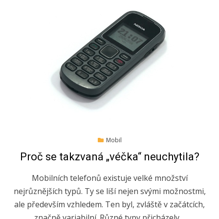
Posted
30.6.2022
Mobil
on
Proč se takzvaná „véčka“ neuchytila?
Mobilních telefonů existuje velké množství
nejrůznějších typů. Ty se liší nejen svými možnostmi,
ale především vzhledem. Ten byl, zvláště v začátcích,
značně variabilní. Různé typy přicházely…