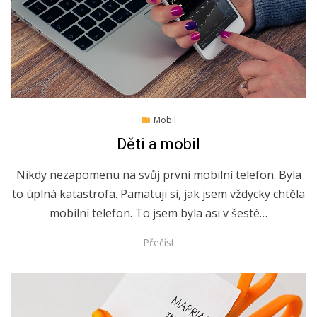
Posted
28.8.2022
Mobil
on
Děti a mobil
Nikdy nezapomenu na svůj první mobilní telefon. Byla
to úplná katastrofa. Pamatuji si, jak jsem vždycky chtěla
mobilní telefon. To jsem byla asi v šesté…
Přečíst