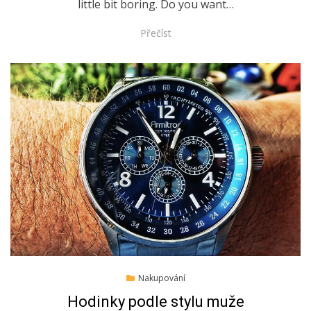
little bit boring. Do you want…
Přečíst
Posted
11.4.2022
Nakupování
on
Hodinky podle stylu muže