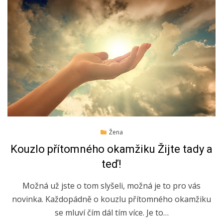
Posted
7.10.2019
Žena
on
Kouzlo přítomného okamžiku Žijte tady a
teď!
Možná už jste o tom slyšeli, možná je to pro vás
novinka. Každopádně o kouzlu přítomného okamžiku
se mluví čím dál tím více. Je to…