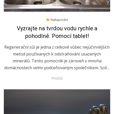
Posted
3.8.2019
Nakupování
on
Vyzrajte na tvrdou vodu rychle a
pohodlně. Pomocí tablet!
Regenerační sůl je jedna z celkově vůbec nejúčinnějších
metod používaných k odstraňování usazených
minerálů. Tento pomocník je zároveň v mnoha
domácnostech velmi podceňovaným společníkem. Soli…
Přečíst