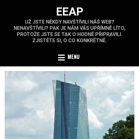
Skip
EEAP
to
content
UŽ JSTE NĚKDY NAVŠTÍVILI NÁŠ WEB?
NENAVŠTÍVILI? PAK JE NÁM VÁS UPŘÍMNĚ LÍTO,
PROTOŽE JSTE SE TAK O HODNĚ PŘIPRAVILI.
ZJISTĚTE SI, O CO KONKRÉTNĚ.
MENU