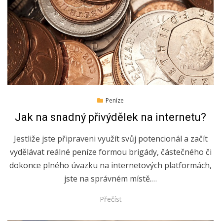
Posted
10.10.2019
Peníze
on
Jak na snadný přivýdělek na internetu?
Jestliže jste připraveni využít svůj potencionál a začít
vydělávat reálné peníze formou brigády, částečného či
dokonce plného úvazku na internetových platformách,
jste na správném místě.…
Přečíst