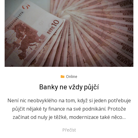
Posted
5.4.2019
Online
on
Banky ne vždy půjčí
Není nic neobvyklého na tom, když si jeden potřebuje
půjčit nějaké ty finance na své podnikání. Protože
začínat od nuly je těžké, modernizace také něco…
Přečíst