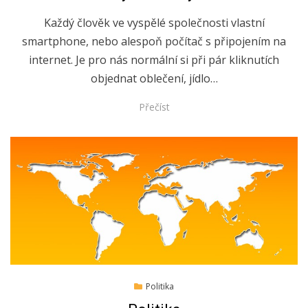
Každý člověk ve vyspělé společnosti vlastní
smartphone, nebo alespoň počítač s připojením na
internet. Je pro nás normální si při pár kliknutích
objednat oblečení, jídlo…
Přečíst
Posted
2.10.2019
Politika
on