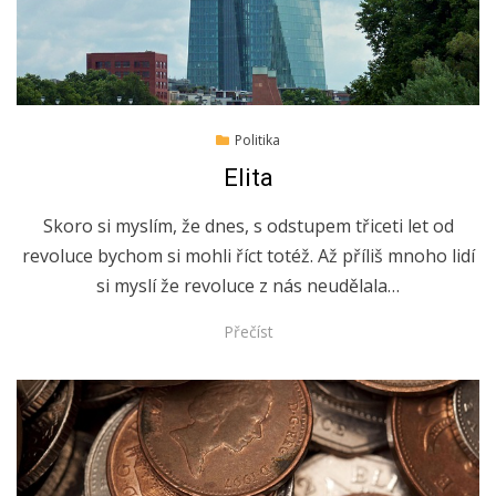
Posted
13.10.2019
Politika
on
Elita
Skoro si myslím, že dnes, s odstupem třiceti let od
revoluce bychom si mohli říct totéž. Až příliš mnoho lidí
si myslí že revoluce z nás neudělala…
Přečíst