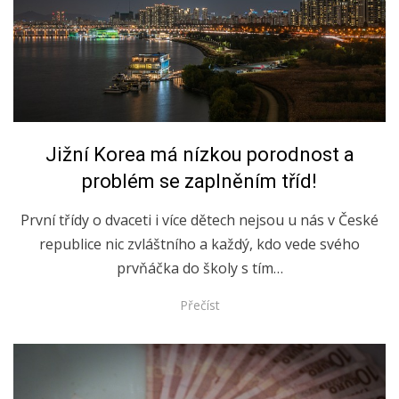
Posted
11.5.2019
Jižní Korea má nízkou porodnost a
on
problém se zaplněním tříd!
První třídy o dvaceti i více dětech nejsou u nás v České
republice nic zvláštního a každý, kdo vede svého
prvňáčka do školy s tím…
Přečíst