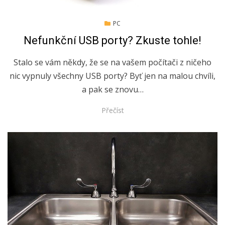
Posted
2.9.2019
PC
on
Nefunkční USB porty? Zkuste tohle!
Stalo se vám někdy, že se na vašem počítači z ničeho
nic vypnuly všechny USB porty? Byť jen na malou chvíli,
a pak se znovu…
Přečíst