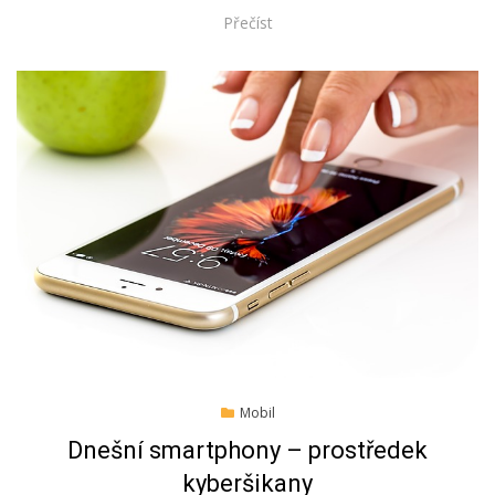
Přečíst
Posted
7.10.2019
Mobil
on
Dnešní smartphony – prostředek
kyberšikany